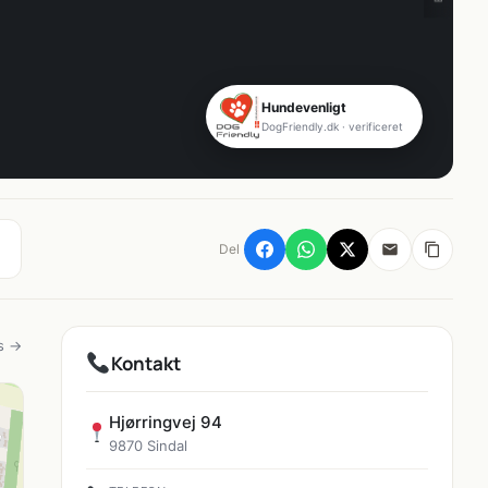
Hundevenligt
DogFriendly.dk · verificeret
Del
s →
Kontakt
Hjørringvej 94
9870 Sindal