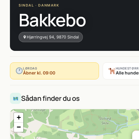
SINDAL · DANMARK
Bakkebo
Hjørringvej 94, 9870 Sindal
LØRDAG
HUNDESTØRR
Åbner kl. 09:00
Alle hunde
Sådan finder du os
+
−