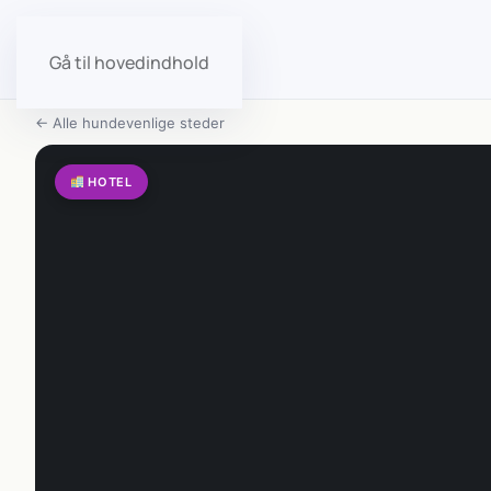
Gå til hovedindhold
← Alle hundevenlige steder
HOTEL