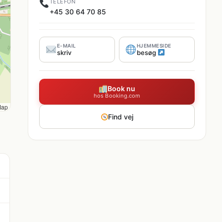
TELEFON
+45 30 64 70 85
E-MAIL
HJEMMESIDE
skriv
besøg
Book nu
hos Booking.com
Map
Find vej