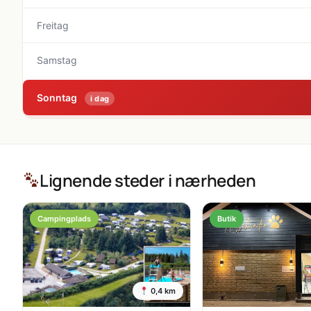
Freitag
Samstag
Sonntag
i dag
Lignende steder i nærheden
Campingplads
Butik
0,4 km