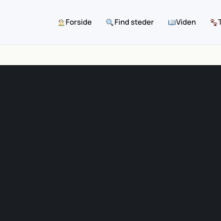
Forside
Find steder
Viden