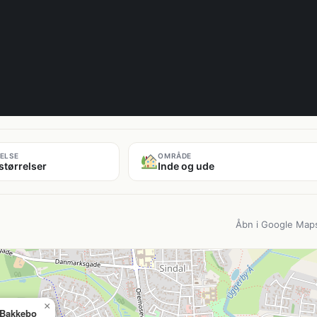
ELSE
OMRÅDE
størrelser
Inde og ude
Åbn i Google Map
×
Bakkebo