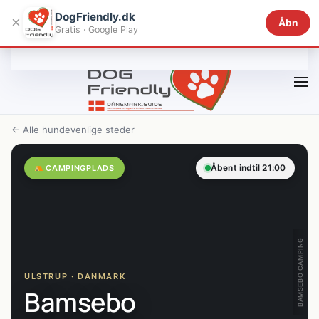
DogFriendly.dk
×
Åbn
Gratis · Google Play
Gå til hovedindhold
← Alle hundevenlige steder
Åbent indtil 21:00
CAMPINGPLADS
BAMSEBO CAMPING
ULSTRUP · DANMARK
Bamsebo