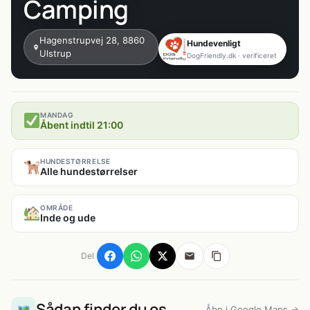
Camping
Hagenstrupvej 28, 8860
Hundevenligt
Ulstrup
DogFriendly.dk · verificeret
MANDAG
Åbent indtil 21:00
HUNDESTØRRELSE
Alle hundestørrelser
OMRÅDE
Inde og ude
Del
Sådan finder du os
Åbn i Google Maps →