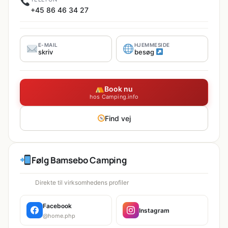
+45 86 46 34 27
E-MAIL
HJEMMESIDE
skriv
besøg
Book nu
hos Camping.info
Find vej
Følg Bamsebo Camping
Direkte til virksomhedens profiler
Facebook
Instagram
@home.php