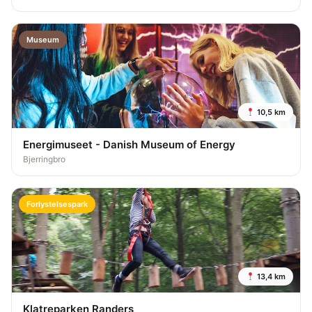
Museum
10,5 km
Energimuseet - Danish Museum of Energy
Bjerringbro
Forlystelsespark
13,4 km
Klatreparken Randers