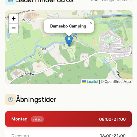
+
×
Bamsebo Camping
−
Leaflet
|
© OpenStreetMap
Åbningstider
Montag
08:00-21:00
i dag
Dienstag
08:00-21:00