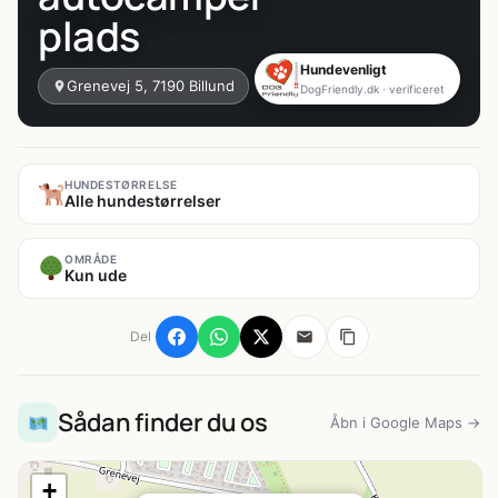
plads
Hundevenligt
Grenevej 5, 7190 Billund
DogFriendly.dk · verificeret
HUNDESTØRRELSE
Alle hundestørrelser
OMRÅDE
Kun ude
Del
Sådan finder du os
Åbn i Google Maps →
+