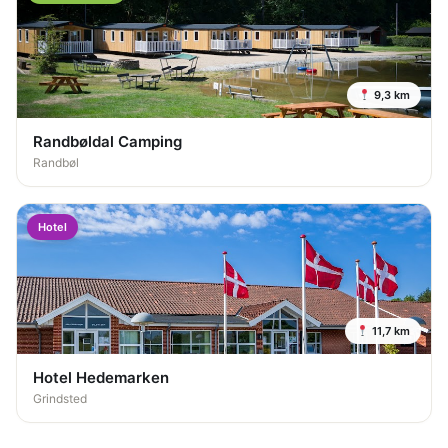
9,3 km
Randbøldal Camping
Randbøl
Hotel
11,7 km
Hotel Hedemarken
Grindsted