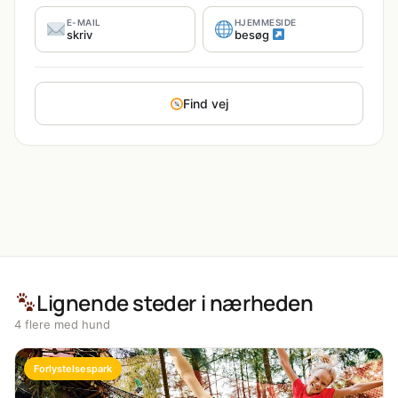
E-MAIL
HJEMMESIDE
skriv
besøg
Find vej
Lignende steder i nærheden
4 flere med hund
Forlystelsespark