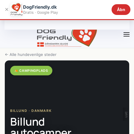
DogFriendly.dk
×
Åbn
Gratis · Google Play
Gå til hovedindhold
← Alle hundevenlige steder
CAMPINGPLADS
BILLUND · DANMARK
LUC
Billund
autocamper