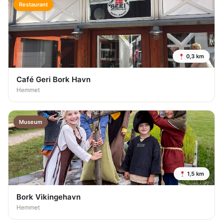
Restaurant
0,3 km
Café Geri Bork Havn
Hemmet
Museum
1,5 km
Bork Vikingehavn
Hemmet