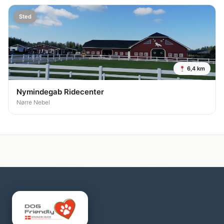
Sted
6,4 km
Nymindegab Ridecenter
Nørre Nebel