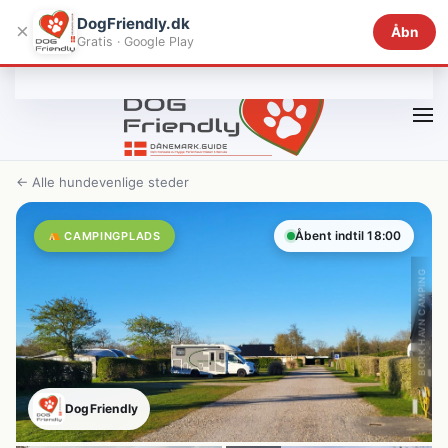
DogFriendly.dk
×
Åbn
Gratis · Google Play
Gå til hovedindhold
← Alle hundevenlige steder
Åbent indtil 18:00
CAMPINGPLADS
BORK HAVN CAMPING
DogFriendly