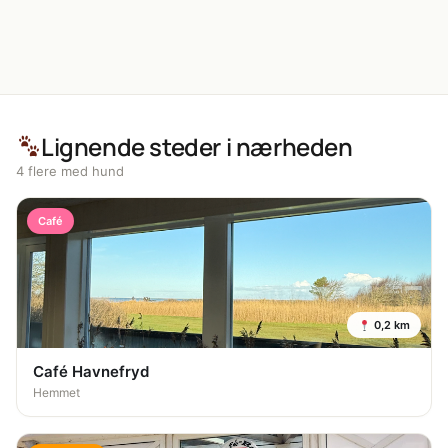
Lignende steder i nærheden
4 flere med hund
Café
0,2 km
Café Havnefryd
Hemmet