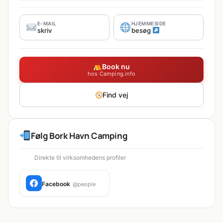
E-MAIL
HJEMMESIDE
skriv
besøg
Book nu
hos Camping.info
Find vej
Følg Bork Havn Camping
Direkte til virksomhedens profiler
Facebook
@people