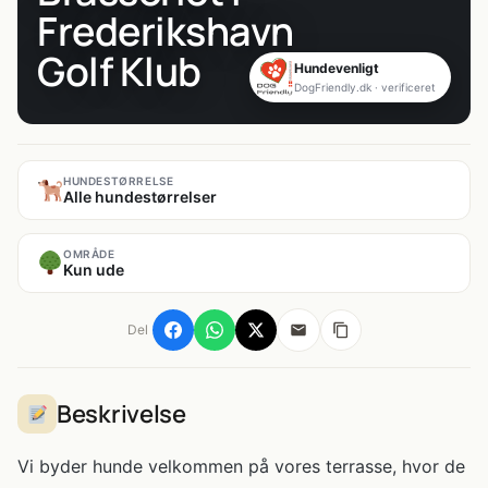
Frederikshavn
Golf Klub
Hundevenligt
DogFriendly.dk · verificeret
HUNDESTØRRELSE
Alle hundestørrelser
OMRÅDE
Kun ude
Del
Beskrivelse
Vi byder hunde velkommen på vores terrasse, hvor de