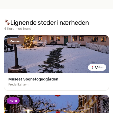
Lignende steder i nærheden
4 flere med hund
Museum
1,5 km
Museet Sognefogedgården
Frederikshavn
Hotel