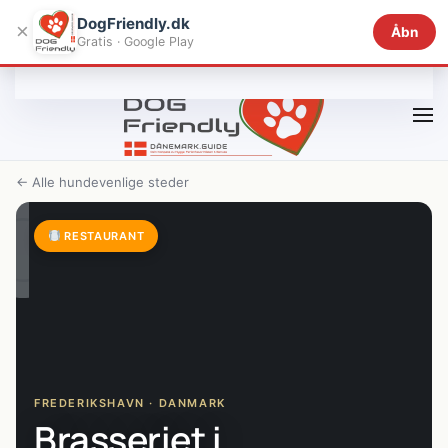
DogFriendly.dk
×
Åbn
Gratis · Google Play
Gå til hovedindhold
← Alle hundevenlige steder
RESTAURANT
FREDERIKSHAVN · DANMARK
Brasseriet i