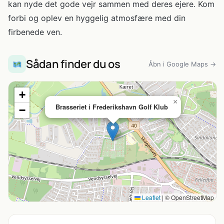
kan nyde det gode vejr sammen med deres ejere. Kom
forbi og oplev en hyggelig atmosfære med din
firbenede ven.
Sådan finder du os
Åbn i Google Maps →
+
×
Brasseriet i Frederikshavn Golf Klub
−
Leaflet
|
© OpenStreetMap