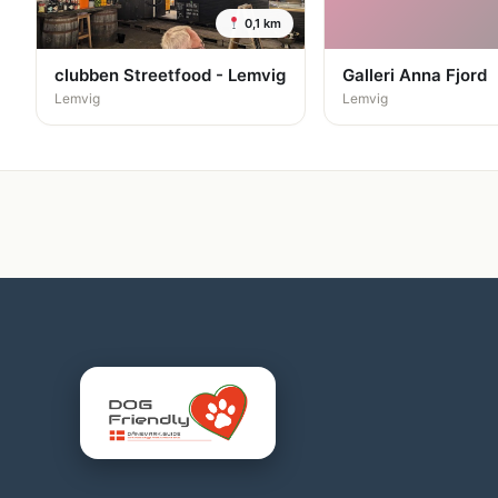
0,1 km
clubben Streetfood - Lemvig
Galleri Anna Fjord
Lemvig
Lemvig