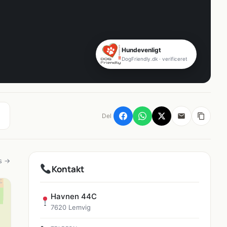
Hundevenligt
DogFriendly.dk · verificeret
Del
s →
Kontakt
Havnen 44C
7620 Lemvig