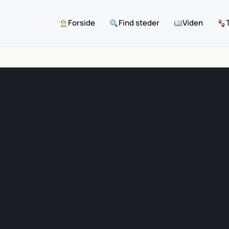
Forside
Find steder
Viden