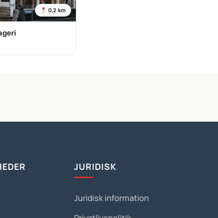
0,2 km
ageri
HEDER
JURIDISK
Juridisk information
Privatlivspolitik