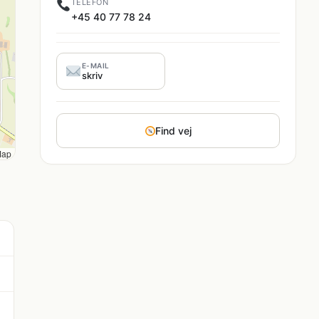
TELEFON
+45 40 77 78 24
E-MAIL
skriv
Find vej
Map