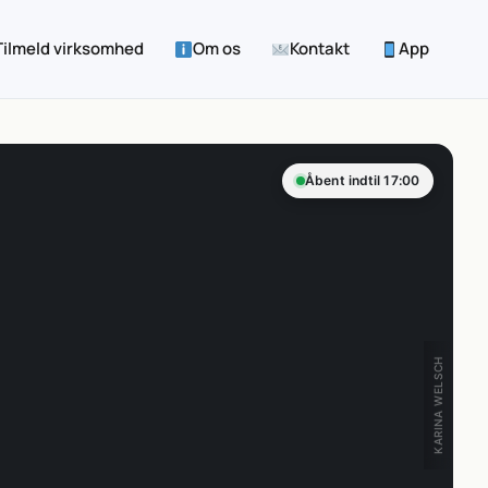
Tilmeld virksomhed
Om os
Kontakt
App
Åbent indtil 17:00
KARINA WELSCH