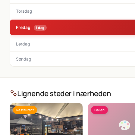
Torsdag
Fredag
i dag
Lørdag
Søndag
Lignende steder i nærheden
Restaurant
Galleri