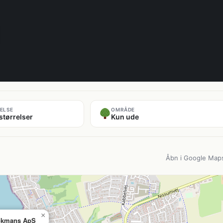
ELSE
OMRÅDE
størrelser
Kun ude
Åbn i Google Map
×
okmans ApS