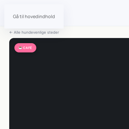
Gå til hovedindhold
← Alle hundevenlige steder
CAFÉ