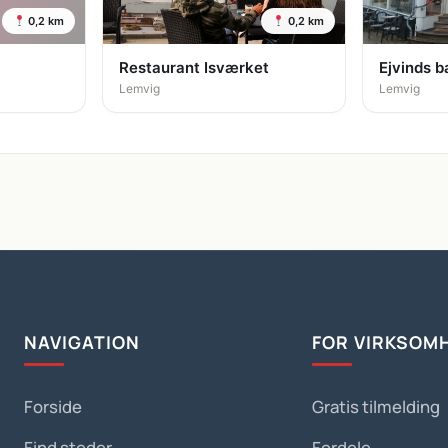
0,2 km
0,2 km
Restaurant Isværket
Ejvinds b
Lemvig
Lemvig
NAVIGATION
FOR VIRKSOM
Forside
Gratis tilmelding
Find steder
Fordele