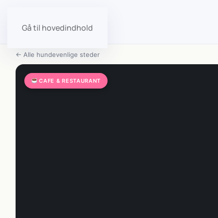
Gå til hovedindhold
← Alle hundevenlige steder
CAFE & RESTAURANT