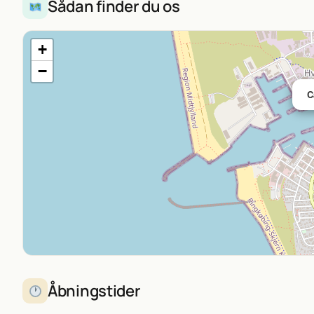
Sådan finder du os
+
−
C
Åbningstider