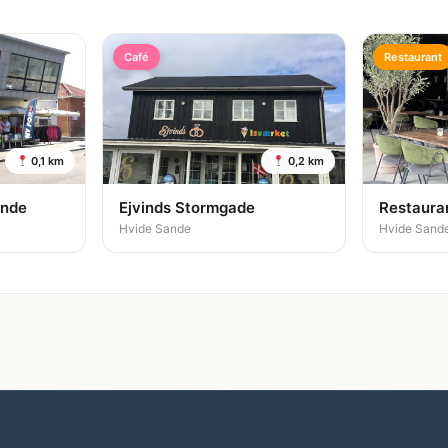
Café
Restaurant
0,1 km
0,2 km
ande
Ejvinds Stormgade
Restaura
Hvide Sande
Hvide Sand