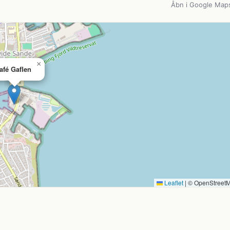
Åbn i Google Map
×
afé Gaflen
Leaflet
|
© OpenStreet