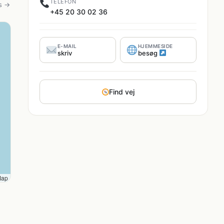
TELEFON
s →
+45 20 30 02 36
E-MAIL
HJEMMESIDE
skriv
besøg
Find vej
Map