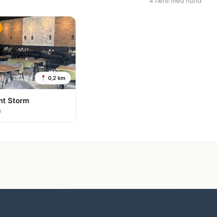
4 flere med hund
0,2 km
nt Storm
e