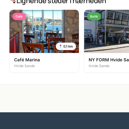
Lignende steder i nærheden
Café
Butik
0,1 km
Café Marina
NY FORM Hvide S
Hvide Sande
Hvide Sande