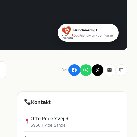
Hundevenligt
DogFriendly.dk · verificeret
Del
Kontakt
Otto Pedersvej 9
6960 Hvide Sande