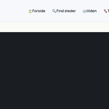
Forside
Find steder
Viden