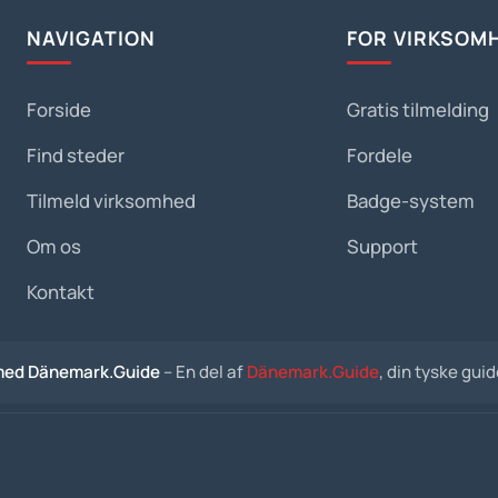
NAVIGATION
FOR VIRKSOM
Forside
Gratis tilmelding
Find steder
Fordele
Tilmeld virksomhed
Badge-system
Om os
Support
Kontakt
med Dänemark.Guide
– En del af
Dänemark.Guide
, din tyske gui