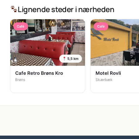
Lignende steder i nærheden
Café
Café
5,5 km
Cafe Retro Brøns Kro
Motel Rovli
Brøns
Skærbæk