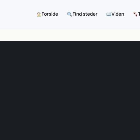
Forside
Find steder
Viden