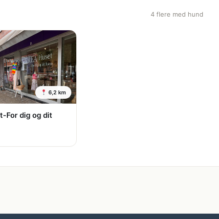
4 flere med hund
6,2 km
-For dig og dit