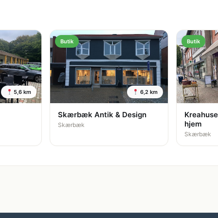
Butik
Butik
5,6 km
6,2 km
Skærbæk Antik & Design
Kreahuset
hjem
Skærbæk
Skærbæk