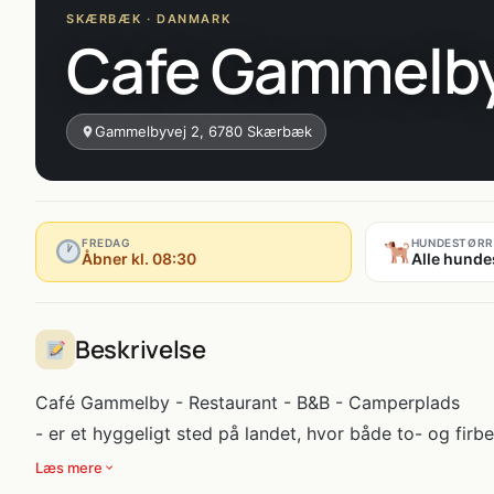
SKÆRBÆK · DANMARK
Cafe Gammelb
Gammelbyvej 2, 6780 Skærbæk
FREDAG
HUNDESTØRR
Åbner kl. 08:30
Alle hunde
Beskrivelse
Café Gammelby - Restaurant - B&B - Camperplads
- er et hyggeligt sted på landet, hvor både to- og firb
Læs mere