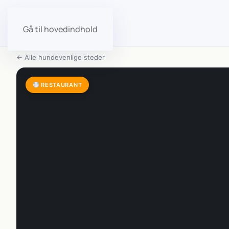
Gå til hovedindhold
← Alle hundevenlige steder
RESTAURANT