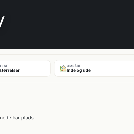
y
ELSE
OMRÅDE
størrelser
Inde og ude
enede har plads.