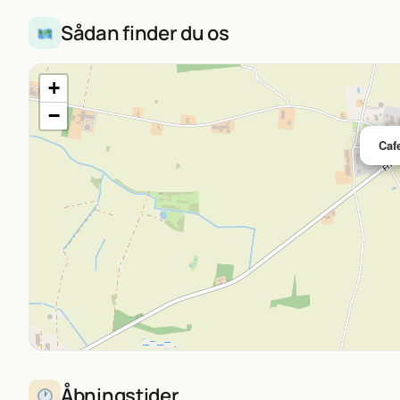
Sådan finder du os
+
−
Caf
Åbningstider