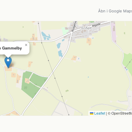
Åbn i Google Map
×
e Gammelby
Leaflet
|
© OpenStreet