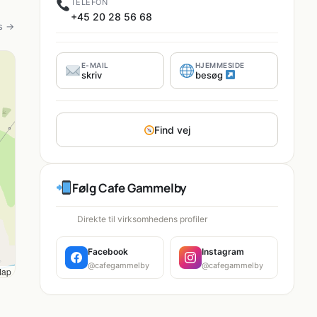
TELEFON
+45 20 28 56 68
s →
E-MAIL
HJEMMESIDE
skriv
besøg
Find vej
Følg Cafe Gammelby
Direkte til virksomhedens profiler
Facebook
Instagram
@cafegammelby
@cafegammelby
Map