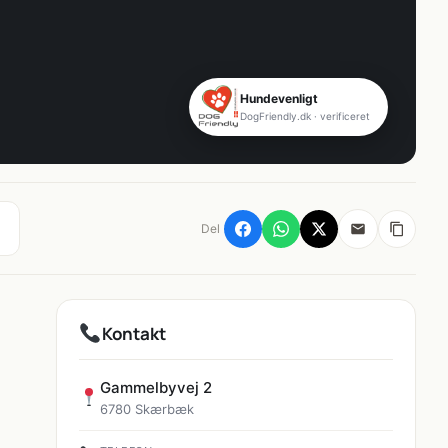
Hundevenligt
DogFriendly.dk · verificeret
Del
Kontakt
Gammelbyvej 2
6780 Skærbæk