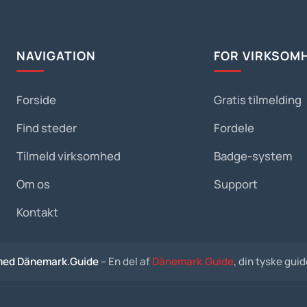
NAVIGATION
FOR VIRKSOM
Forside
Gratis tilmelding
Find steder
Fordele
Tilmeld virksomhed
Badge-system
Om os
Support
Kontakt
med Dänemark.Guide
– En del af
Dänemark.Guide
, din tyske gui