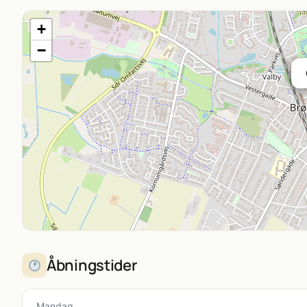
+
−
Åbningstider
Mandag