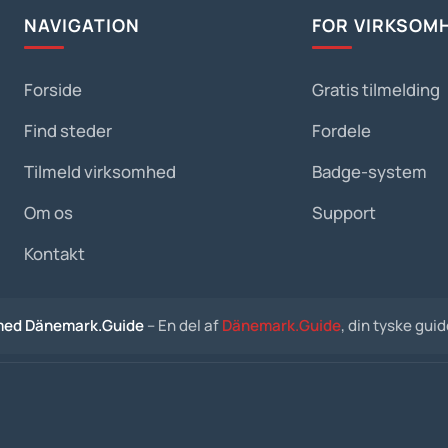
NAVIGATION
FOR VIRKSOM
Forside
Gratis tilmelding
Find steder
Fordele
Tilmeld virksomhed
Badge-system
Om os
Support
Kontakt
med Dänemark.Guide
– En del af
Dänemark.Guide
, din tyske gui