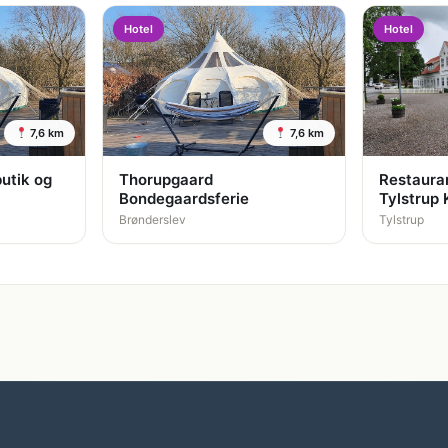
Hotel
Hotel
7,6 km
7,6 km
utik og
Thorupgaard
Restaura
Bondegaardsferie
Tylstrup 
Brønderslev
Tylstrup