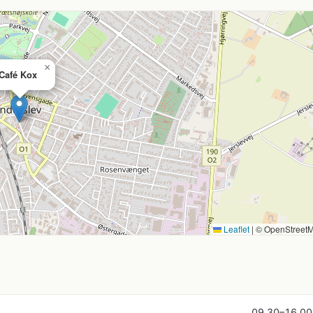
×
Café Kox
Leaflet
|
© OpenStreet
09.30–16.00