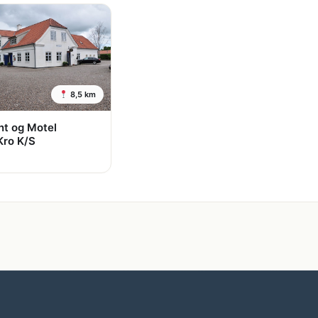
8,5 km
nt og Motel
Kro K/S