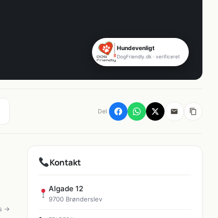
Hundevenligt
DogFriendly.dk · verificeret
Del
Kontakt
Algade 12
9700 Brønderslev
s →