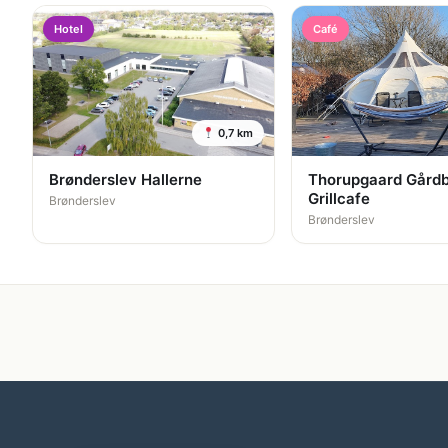
Hotel
Café
0,7 km
Brønderslev Hallerne
Thorupgaard Gårdb
Grillcafe
Brønderslev
Brønderslev