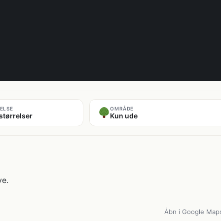
ELSE
OMRÅDE
størrelser
Kun ude
ve.
Åbn i Google Map