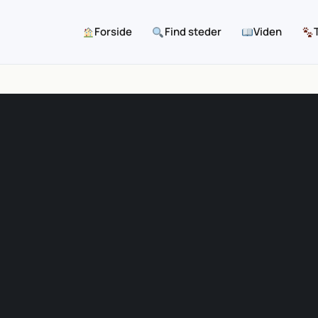
Forside
Find steder
Viden