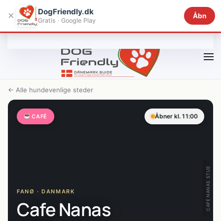
DogFriendly.dk
×
Åbn
Gratis · Google Play
Gå til hovedindhold
← Alle hundevenlige steder
Åbner kl. 11:00
CAFÉ
CAFE NANAS STUE
FANØ · DANMARK
Cafe Nanas