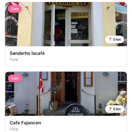
Café
0 km
Sønderho Iscafé
Fanø
Café
0 km
Cafe Fajancen
Fanø