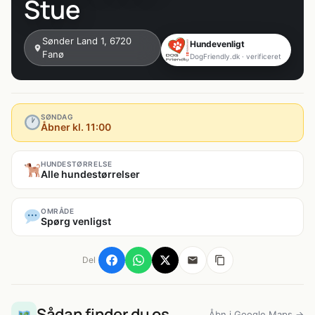
Stue
Sønder Land 1, 6720
Hundevenligt
Fanø
DogFriendly.dk · verificeret
SØNDAG
Åbner kl. 11:00
HUNDESTØRRELSE
Alle hundestørrelser
OMRÅDE
Spørg venligst
Del
Sådan finder du os
Åbn i Google Maps →