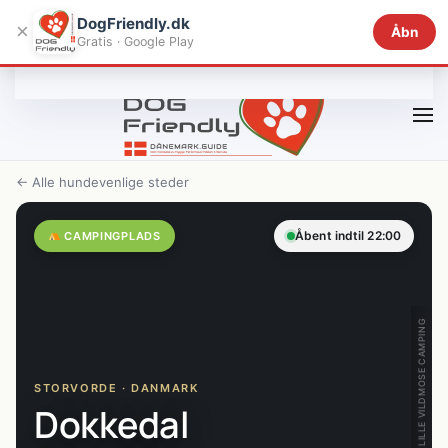
DogFriendly.dk
×
Åbn
Gratis · Google Play
Gå til hovedindhold
← Alle hundevenlige steder
Åbent indtil 22:00
CAMPINGPLADS
LILLE VILDMOSE CAMPING
STORVORDE · DANMARK
Dokkedal