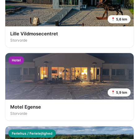
5,6 km
Lille Vildmosecentret
Storvorde
Hotel
5,9 km
Motel Egense
Storvorde
Feriehus / Ferielejlighed