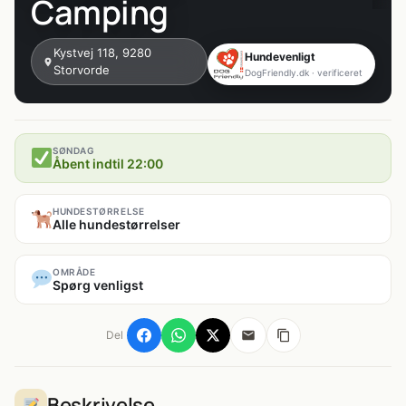
Camping
Kystvej 118, 9280
Hundevenligt
Storvorde
DogFriendly.dk · verificeret
SØNDAG
Åbent indtil 22:00
HUNDESTØRRELSE
Alle hundestørrelser
OMRÅDE
Spørg venligst
Del
Beskrivelse