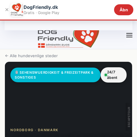
DogFriendly.dk
×
Åbn
Gratis · Google Play
Gå til hovedindhold
← Alle hundevenlige steder
24/7
SEHENSWUERDIGKEIT & FREIZEITPARK &
SONSTIGES
åbent
ESCAPETOUR
NORDBORG · DANMARK