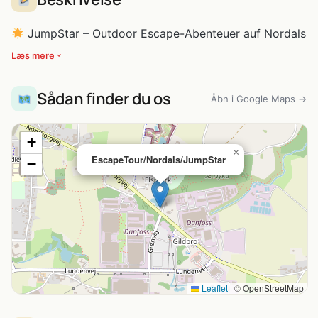
JumpStar – Outdoor Escape-Abenteuer auf Nordals
Læs mere
Sådan finder du os
Åbn i Google Maps →
+
×
EscapeTour/Nordals/JumpStar
−
Leaflet
|
© OpenStreetMap