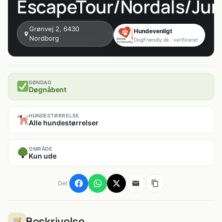
EscapeTour/Nordals/Ju
Grønvej 2, 6430
Hundevenligt
Nordborg
DogFriendly.dk · verificeret
SØNDAG
Døgnåbent
HUNDESTØRRELSE
Alle hundestørrelser
OMRÅDE
Kun ude
Del
Beskrivelse