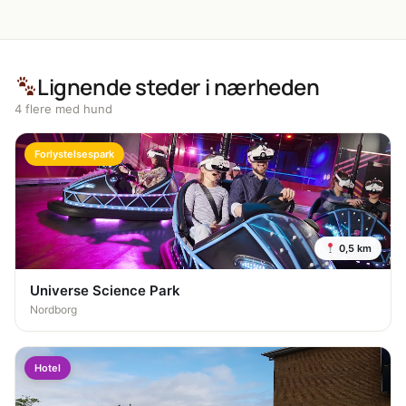
Lignende steder i nærheden
4 flere med hund
Forlystelsespark
0,5 km
Universe Science Park
Nordborg
Hotel