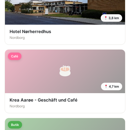
3,8 km
Hotel Nørherredhus
Nordborg
Café
4,7 km
Krea Aarøe - Geschäft und Café
Nordborg
Butik