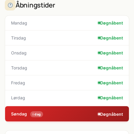
Åbningstider
Mandag
Døgnåbent
Tirsdag
Døgnåbent
Onsdag
Døgnåbent
Torsdag
Døgnåbent
Fredag
Døgnåbent
Lørdag
Døgnåbent
Søndag
Døgnåbent
i dag