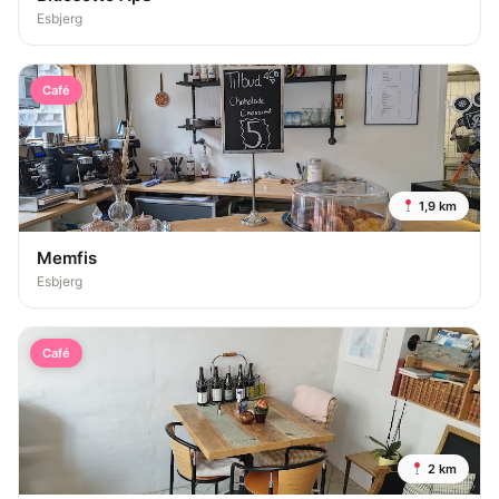
Esbjerg
Café
1,9 km
Memfis
Esbjerg
Café
2 km