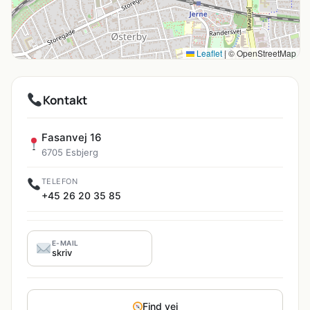
Leaflet
|
© OpenStreetMap
Kontakt
Fasanvej 16
6705 Esbjerg
TELEFON
+45 26 20 35 85
E-MAIL
skriv
Find vej