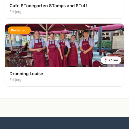
Cafe STonegarten STamps and STuff
Esbjerg
Restaurant
2,1 km
Dronning Louise
Esbjerg