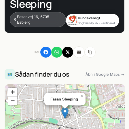
Sleeping
Fasanvej 16, 6705
Hundevenligt
Esbjerg
DogFriendly.dk · verificeret
Del
Sådan finder du os
Åbn i Google Maps →
+
×
Fasan Sleeping
−