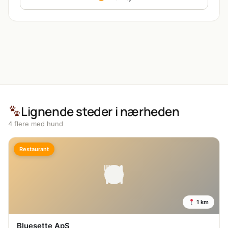
Lignende steder i nærheden
4 flere med hund
Restaurant
1 km
Bluesette ApS