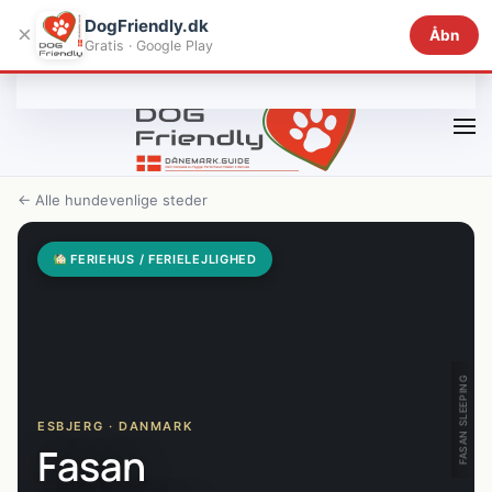
DogFriendly.dk
×
Åbn
Gratis · Google Play
Gå til hovedindhold
← Alle hundevenlige steder
FERIEHUS / FERIELEJLIGHED
FASAN SLEEPING
ESBJERG · DANMARK
Fasan