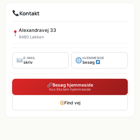
Kontakt
Alexandravej 33
9480 Løkken
E-MAIL
HJEMMESIDE
skriv
besøg
Besøg hjemmeside
hos Ekstern hjemmeside
Find vej