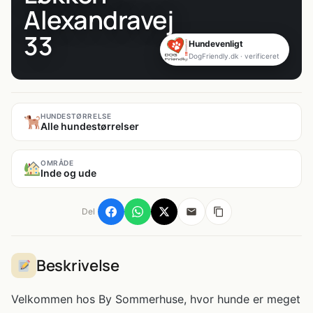
Alexandravej
33
Hundevenligt
DogFriendly.dk · verificeret
HUNDESTØRRELSE
Alle hundestørrelser
OMRÅDE
Inde og ude
Del
Beskrivelse
Velkommen hos By Sommerhuse, hvor hunde er meget