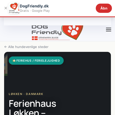
DogFriendly.dk
×
Åbn
Gratis · Google Play
Gå til hovedindhold
← Alle hundevenlige steder
FERIEHUS / FERIELEJLIGHED
LØKKEN · DANMARK
Ferienhaus
Løkken –