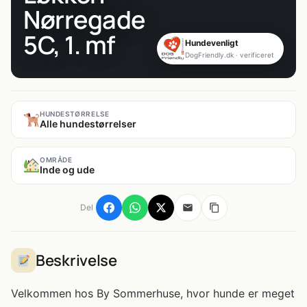
Nørregade
5C, 1. mf
Hundevenligt
DogFriendly.dk · verificeret
HUNDESTØRRELSE
Alle hundestørrelser
OMRÅDE
Inde og ude
Del
Beskrivelse
Velkommen hos By Sommerhuse, hvor hunde er meget