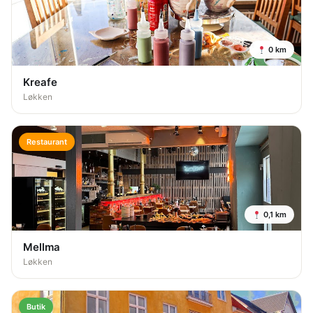
0 km
Kreafe
Løkken
Restaurant
0,1 km
Mellma
Løkken
Butik