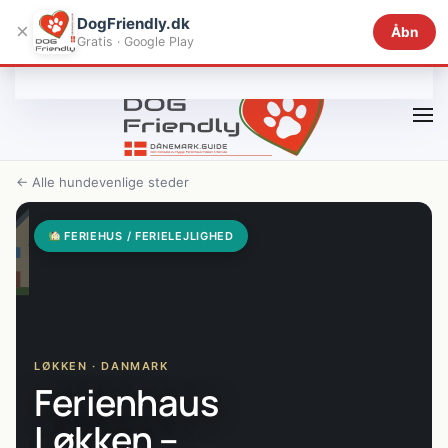
DogFriendly.dk
×
Åbn
Gratis · Google Play
Gå til hovedindhold
← Alle hundevenlige steder
FERIEHUS / FERIELEJLIGHED
LØKKEN · DANMARK
Ferienhaus
Løkken –