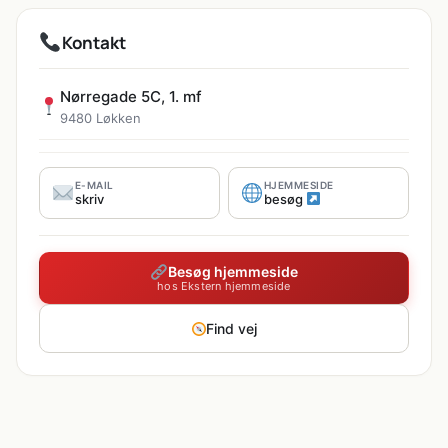
Kontakt
Nørregade 5C, 1. mf
9480 Løkken
E-MAIL
HJEMMESIDE
skriv
besøg
Besøg hjemmeside
hos Ekstern hjemmeside
Find vej