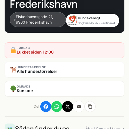
Frederikshavn
Fiskerihavnsgade 21,
Hundevenligt
9900 Frederikshavn
DogFriendly.dk · verificeret
LØRDAG
Lukket siden 12:00
HUNDESTØRRELSE
Alle hundestørrelser
OMRÅDE
Kun ude
Del
Sådan finder du os
Åbn i Google Maps →