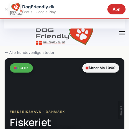
DogFriendly.dk
×
Åbn
Gratis · Google Play
Gå til hovedindhold
← Alle hundevenlige steder
Åbner Ma 10:00
BUTIK
FRAU F.
FREDERIKSHAVN · DANMARK
Fiskeriet