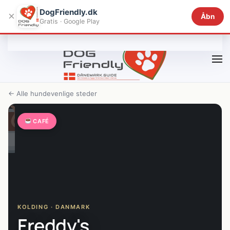
DogFriendly.dk
×
Åbn
Gratis · Google Play
Gå til hovedindhold
← Alle hundevenlige steder
CAFÉ
KOLDING · DANMARK
Freddy's