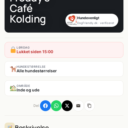
Café
Kolding
Hundevenligt
DogFriendly.dk · verificeret
LØRDAG
Lukket siden 15:00
HUNDESTØRRELSE
Alle hundestørrelser
OMRÅDE
Inde og ude
Del
Beskrivelse