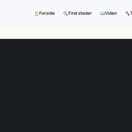
Forside
Find steder
Viden