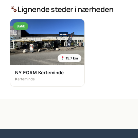
Lignende steder i nærheden
Butik
15,7 km
NY FORM Kerteminde
Kerteminde