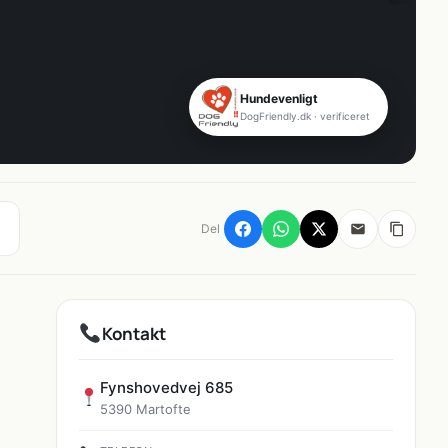
Hundevenligt
DogFriendly.dk · verificeret
Del
Kontakt
Fynshovedvej 685
5390 Martofte