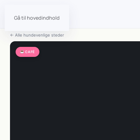
Gå til hovedindhold
← Alle hundevenlige steder
CAFÉ