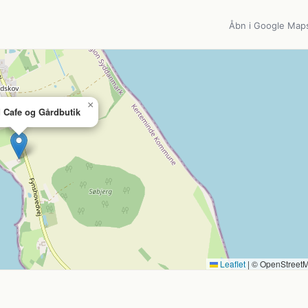
Åbn i Google Map
×
 Cafe og Gårdbutik
Leaflet
|
© OpenStreet