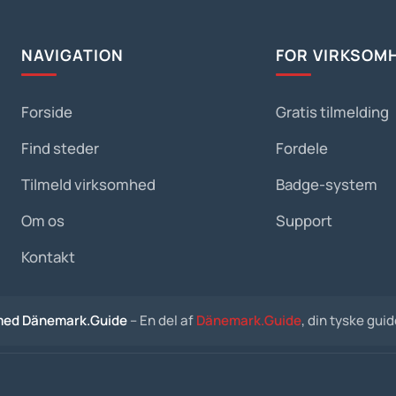
NAVIGATION
FOR VIRKSOM
Forside
Gratis tilmelding
Find steder
Fordele
Tilmeld virksomhed
Badge-system
Om os
Support
Kontakt
med Dänemark.Guide
– En del af
Dänemark.Guide
, din tyske gui