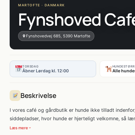
MARTOFTE · DANMARK
Fynshoved Cafe
Fynshovedvej 685, 5390 Martofte
TORSDAG
HUNDESTØRR
Åbner Lørdag kl. 12:00
Alle hunde
Beskrivelse
I vores café og gårdbutik er hunde ikke tilladt indenf
siddepladser, hvor hunde er hjerteligt velkomne, så læn
Læs mere