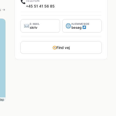
TELEFON
+45 51 41 56 85
s →
E-MAIL
HJEMMESIDE
skriv
besøg
Find vej
Map