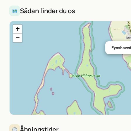
Sådan finder du os
+
−
Fynshoved
Åbningstider