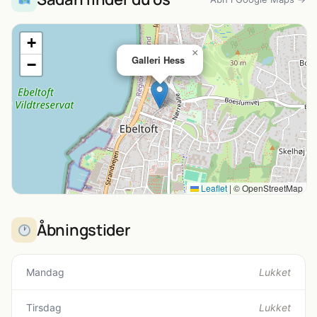
+
×
Galleri Hess
−
Leaflet
|
© OpenStreetMap
Åbningstider
Mandag
Lukket
Tirsdag
Lukket