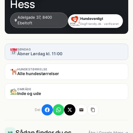
Hess
Adelgade 37, 8400
Hundevenligt
Ebeltoft
DogFriendly.dk · verificeret
SØNDAG
Åbner Lørdag kl. 11:00
HUNDESTØRRELSE
Alle hundestørrelser
OMRÅDE
Inde og ude
Del
Sådan finder du os
Åbn i Google Maps →