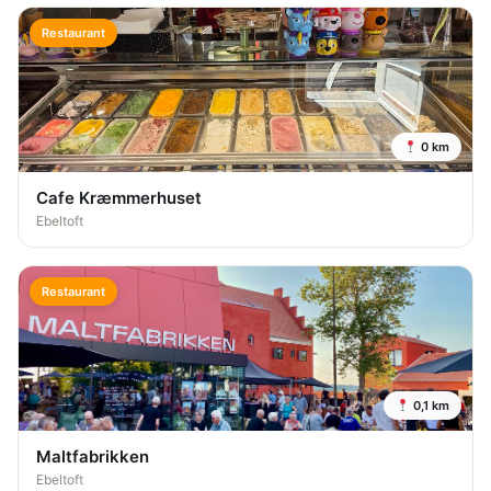
Restaurant
0 km
Cafe Kræmmerhuset
Ebeltoft
Restaurant
0,1 km
Maltfabrikken
Ebeltoft