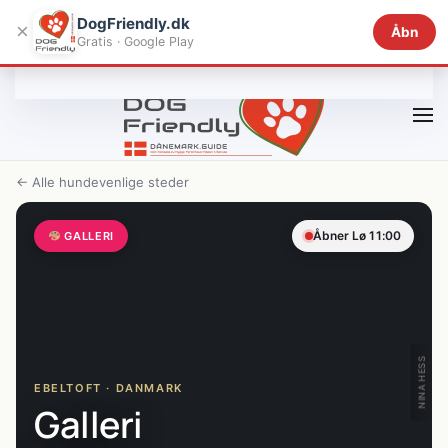
DogFriendly.dk
×
Åbn
Gratis · Google Play
Gå til hovedindhold
← Alle hundevenlige steder
Åbner Lø 11:00
GALLERI
NINA HESS
EBELTOFT · DANMARK
Galleri