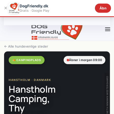
DogFriendly.dk
×
Åbn
Gratis · Google Play
Gå til hovedindhold
← Alle hundevenlige steder
Åbner i morgen 09:00
CAMPINGPLADS
KENNETH NIMANN WESTERGAARD
HANSTHOLM · DANMARK
Hanstholm
Camping,
Thy