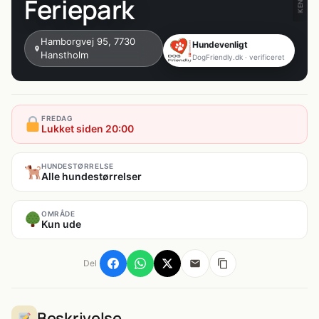
Feriepark
Hamborgvej 95, 7730
Hundevenligt
Hanstholm
DogFriendly.dk · verificeret
FREDAG
Lukket siden 20:00
HUNDESTØRRELSE
Alle hundestørrelser
OMRÅDE
Kun ude
Del
Beskrivelse