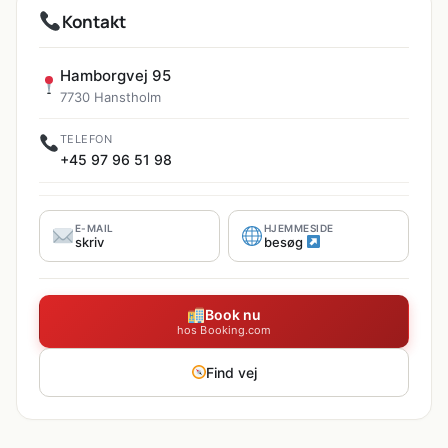
Kontakt
Hamborgvej 95
7730 Hanstholm
TELEFON
+45 97 96 51 98
E-MAIL
HJEMMESIDE
skriv
besøg
Book nu
hos Booking.com
Find vej