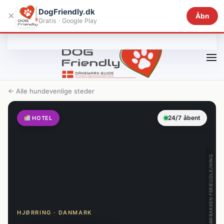
DogFriendly.dk
×
Åbn
Gratis · Google Play
Gå til hovedindhold
← Alle hundevenlige steder
24/7 åbent
HOTEL
HAWBAKKEN FERIEUDLEJNING
HJØRRING · DANMARK