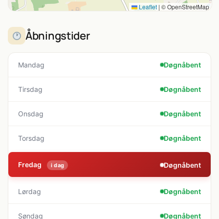
Leaflet
|
© OpenStreetMap
Åbningstider
Mandag
Døgnåbent
Tirsdag
Døgnåbent
Onsdag
Døgnåbent
Torsdag
Døgnåbent
Fredag
Døgnåbent
i dag
Lørdag
Døgnåbent
Søndag
Døgnåbent