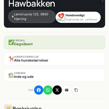
Hawbakken
Lønstrupvej 125, 9800
Hundevenligt
Hjørring
DogFriendly.dk · verificeret
FREDAG
Døgnåbent
HUNDESTØRRELSE
Alle hundestørrelser
OMRÅDE
Inde og ude
Del
Beskrivelse