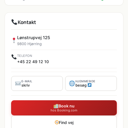
Kontakt
Lønstrupvej 125
9800 Hjørring
TELEFON
+45 22 49 12 10
E-MAIL
HJEMMESIDE
skriv
besøg
Book nu
hos Booking.com
Find vej