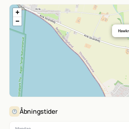
+
−
Hawkra
Åbningstider
Mandag