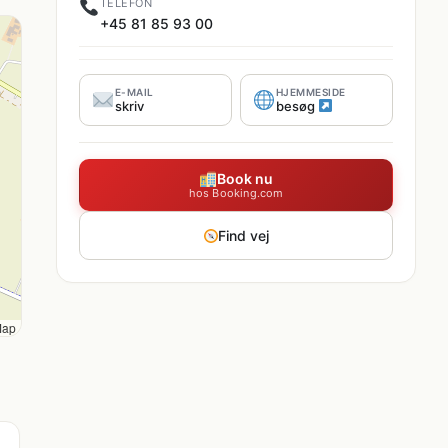
TELEFON
+45 81 85 93 00
E-MAIL
HJEMMESIDE
skriv
besøg
Book nu
hos Booking.com
Find vej
Map