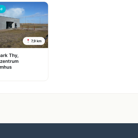
ed
7,9 km
ark Thy,
zentrum
lmhus