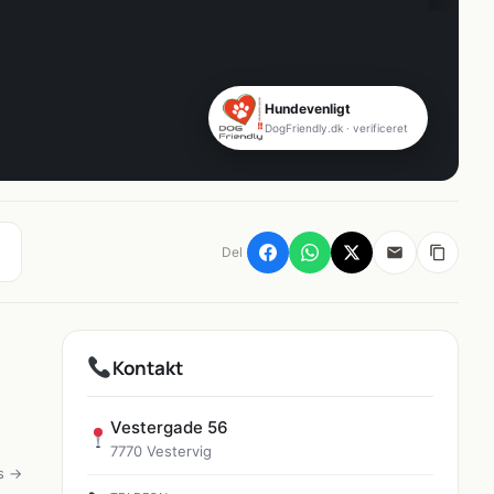
Hundevenligt
DogFriendly.dk · verificeret
Del
Kontakt
Vestergade 56
7770 Vestervig
s →