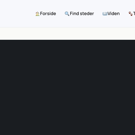
Forside
Find steder
Viden