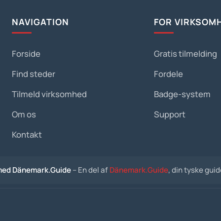
NAVIGATION
FOR VIRKSOM
Forside
Gratis tilmelding
Find steder
Fordele
Tilmeld virksomhed
Badge-system
Om os
Support
Kontakt
med Dänemark.Guide
– En del af
Dänemark.Guide
, din tyske gui