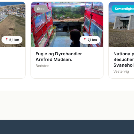
Sted
Seværdigh
5,1 km
7,1 km
Fugle og Dyrehandler
Nationalp
Arnfred Madsen.
Besucher
Svaneho
Bedsted
Vestervig