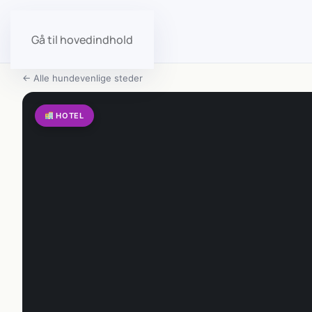
Gå til hovedindhold
← Alle hundevenlige steder
HOTEL