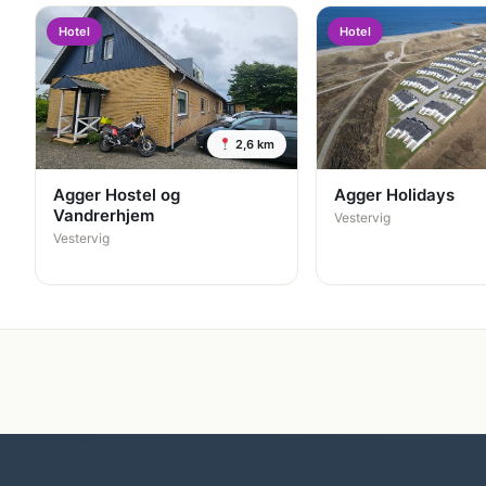
Hotel
Hotel
2,6 km
Agger Hostel og
Agger Holidays
Vandrerhjem
Vestervig
Vestervig