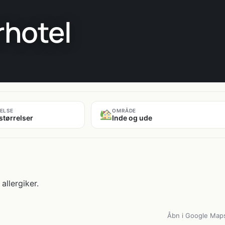
rhotel
ELSE
OMRÅDE
størrelser
Inde og ude
allergiker.
Åbn i Google Map