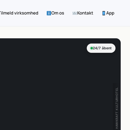
Tilmeld virksomhed
Om os
Kontakt
App
24/7 åbent
HAWKRAFT KULTURHOTEL