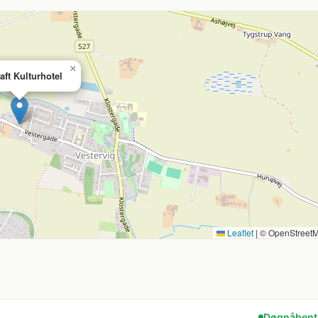
×
ft Kulturhotel
Leaflet
|
© OpenStreet
Døgnåbent