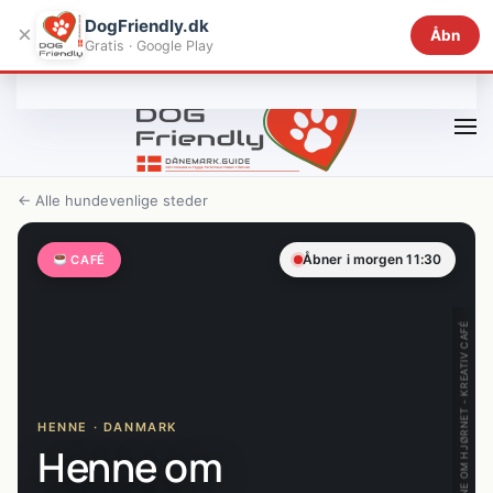
DogFriendly.dk
×
Åbn
Gratis · Google Play
Gå til hovedindhold
← Alle hundevenlige steder
Åbner i morgen 11:30
CAFÉ
HENNE OM HJØRNET - KREATIV CAFÉ
HENNE · DANMARK
Henne om