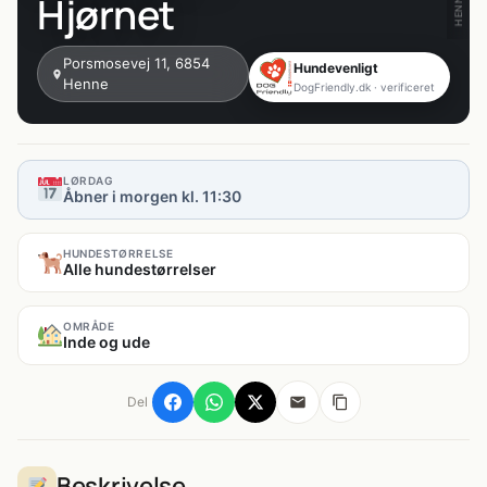
Hjørnet
Porsmosevej 11, 6854
Hundevenligt
Henne
DogFriendly.dk · verificeret
LØRDAG
Åbner i morgen kl. 11:30
HUNDESTØRRELSE
Alle hundestørrelser
OMRÅDE
Inde og ude
Del
Beskrivelse