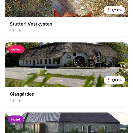
1,2 km
Stutteri Vestkysten
Henne
Galleri
1,8 km
Glasgården
Henne
Hotel