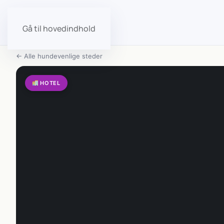
Gå til hovedindhold
← Alle hundevenlige steder
HOTEL