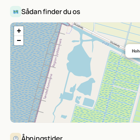
Sådan finder du os
+
−
Hoh
Åbningstider