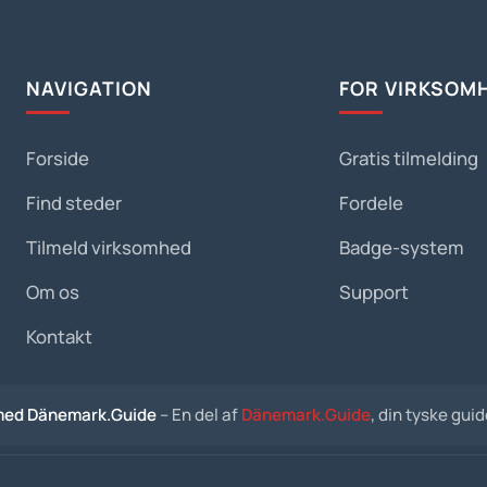
NAVIGATION
FOR VIRKSOM
Forside
Gratis tilmelding
Find steder
Fordele
Tilmeld virksomhed
Badge-system
Om os
Support
Kontakt
med Dänemark.Guide
– En del af
Dänemark.Guide
, din tyske gui