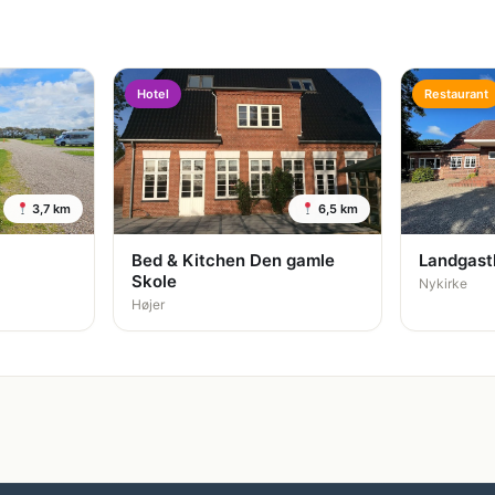
Hotel
Restaurant
3,7 km
6,5 km
Bed & Kitchen Den gamle
Landgast
Skole
Nykirke
Højer