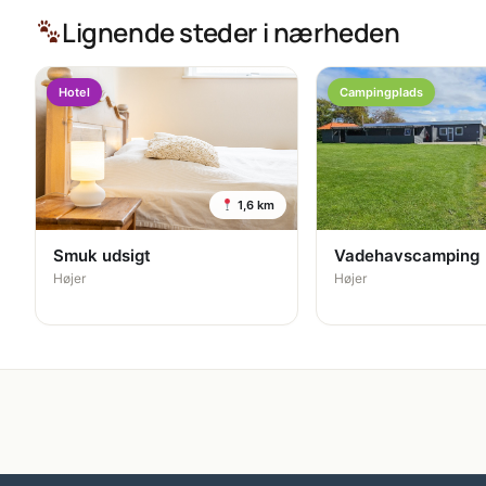
Lignende steder i nærheden
Hotel
Campingplads
1,6 km
Smuk udsigt
Vadehavscamping
Højer
Højer