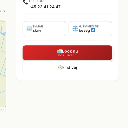
TELEFON
+45 23 41 24 47
s →
E-MAIL
HJEMMESIDE
skriv
besøg
Book nu
hos Trivago
Find vej
Map