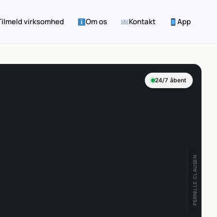
Tilmeld virksomhed
Om os
Kontakt
App
24/7 åbent
PERNILLE CLAUSEN