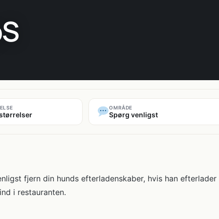
pS
ELSE
OMRÅDE
størrelser
Spørg venligst
nligst fjern din hunds efterladenskaber, hvis han efterlader
d i restauranten.