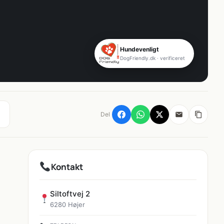
Hundevenligt
DogFriendly.dk · verificeret
Del
Kontakt
Siltoftvej 2
6280 Højer