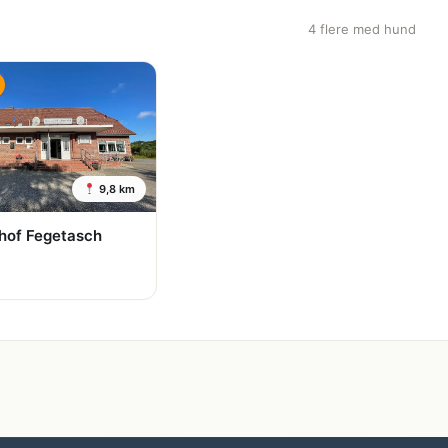
4 flere med hund
9,8 km
hof Fegetasch