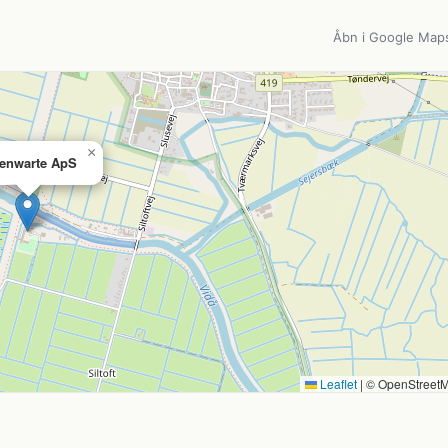
Åbn i Google Map
×
enwarte ApS
Leaflet
|
© OpenStreet