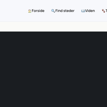
Forside
Find steder
Viden