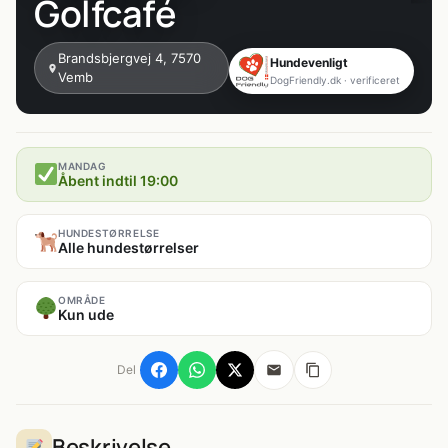
Golfcafé
Brandsbjergvej 4, 7570
Hundevenligt
Vemb
DogFriendly.dk · verificeret
MANDAG
Åbent indtil 19:00
HUNDESTØRRELSE
Alle hundestørrelser
OMRÅDE
Kun ude
Del
Beskrivelse