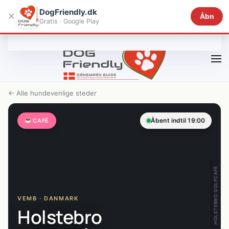
DogFriendly.dk
×
Åbn
Gratis · Google Play
Gå til hovedindhold
← Alle hundevenlige steder
Åbent indtil 19:00
CAFÉ
HOLSTEBRO GOLFCAFÉ
VEMB · DANMARK
Holstebro