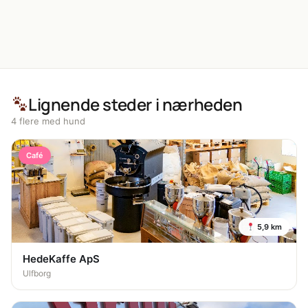
Lignende steder i nærheden
4 flere med hund
Café
5,9 km
HedeKaffe ApS
Ulfborg