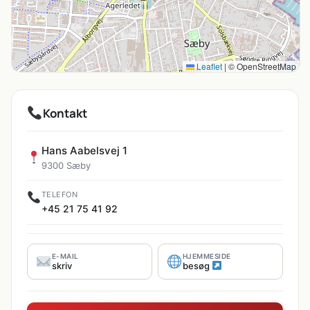
Leaflet
|
© OpenStreetMap
Kontakt
Hans Aabelsvej 1
9300 Sæby
TELEFON
+45 21 75 41 92
E-MAIL
HJEMMESIDE
skriv
besøg