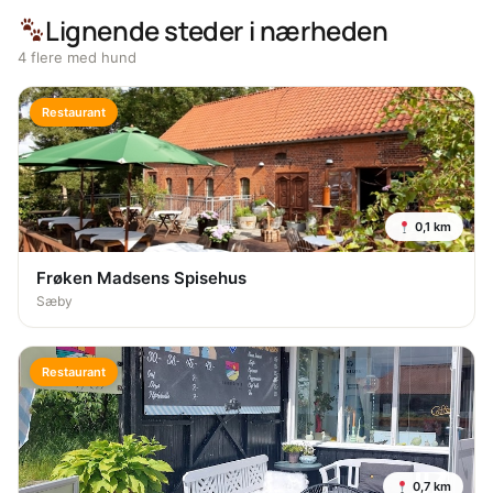
Lignende steder i nærheden
4 flere med hund
Restaurant
0,1 km
Frøken Madsens Spisehus
Sæby
Restaurant
0,7 km