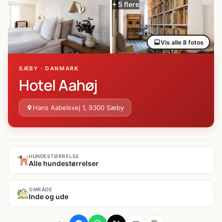
+ 5 flere
HOTEL AAHØJ
HOTEL AAHØJ
Vis alle 8 fotos
SÆBY · DANMARK
Hotel Aahøj
Hans Aabelsvej 1, 9300 Sæby
HUNDESTØRRELSE
Alle hundestørrelser
OMRÅDE
Inde og ude