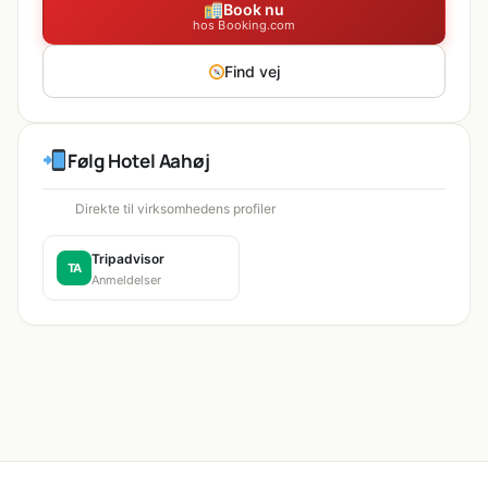
Book nu
hos Booking.com
Find vej
Følg Hotel Aahøj
Direkte til virksomhedens profiler
Tripadvisor
TA
Anmeldelser