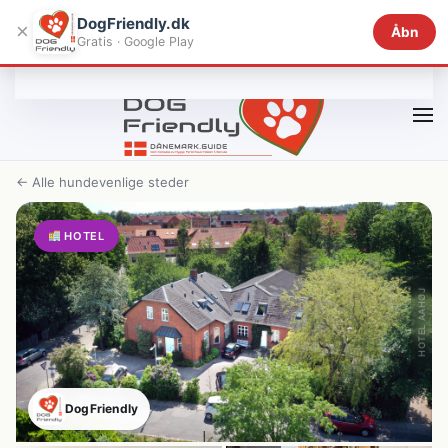
DogFriendly.dk
×
Åbn
Gratis · Google Play
Gå til hovedindhold
← Alle hundevenlige steder
HOTEL
HOTEL AAHØJ
DogFriendly