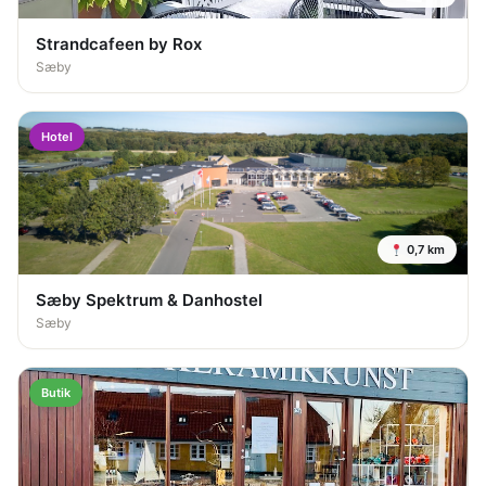
Strandcafeen by Rox
Sæby
Hotel
0,7 km
Sæby Spektrum & Danhostel
Sæby
Butik