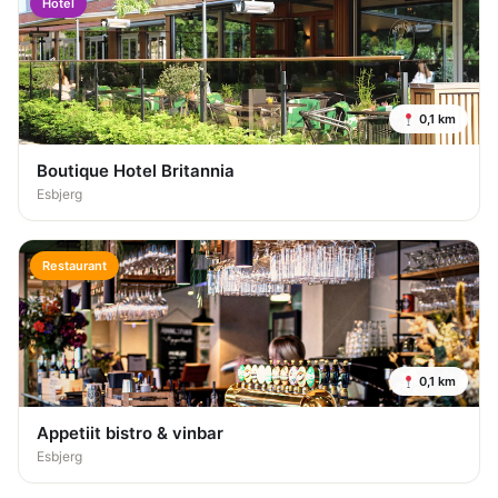
Hotel
0,1 km
Boutique Hotel Britannia
Esbjerg
Restaurant
0,1 km
Appetiit bistro & vinbar
Esbjerg