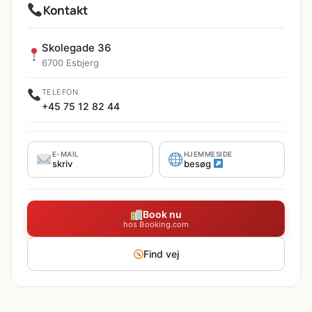
Kontakt
Skolegade 36
6700 Esbjerg
TELEFON
+45 75 12 82 44
E-MAIL
HJEMMESIDE
skriv
besøg
Book nu
hos Booking.com
Find vej