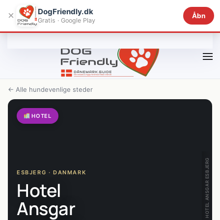
DogFriendly.dk
×
Åbn
Gratis · Google Play
Gå til hovedindhold
← Alle hundevenlige steder
HOTEL
HOTEL ANSGAR ESBJERG
ESBJERG · DANMARK
Hotel
Ansgar