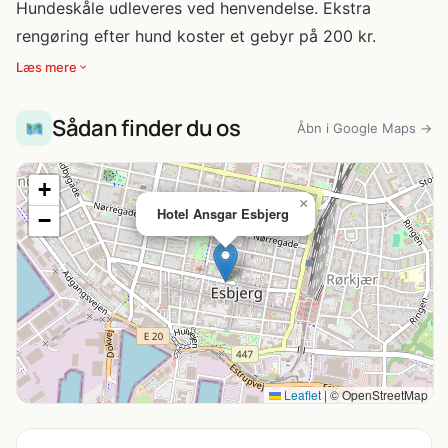
Hundeskåle udleveres ved henvendelse. Ekstra
rengøring efter hund koster et gebyr på 200 kr.
Læs mere
Sådan finder du os
Åbn i Google Maps →
+
×
Hotel Ansgar Esbjerg
−
Leaflet
|
© OpenStreetMap