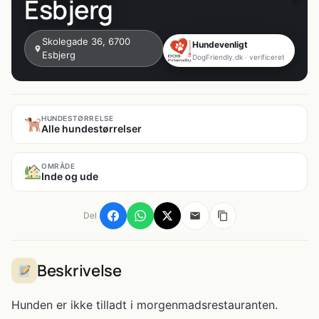
Esbjerg
Skolegade 36, 6700
Hundevenligt
Esbjerg
DogFriendly.dk · verificeret
HUNDESTØRRELSE
Alle hundestørrelser
OMRÅDE
Inde og ude
Del
Beskrivelse
Hunden er ikke tilladt i morgenmadsrestauranten.