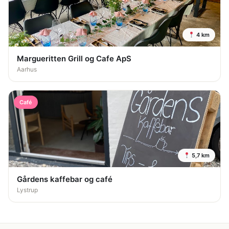
4 km
Margueritten Grill og Cafe ApS
Aarhus
Café
5,7 km
Gårdens kaffebar og café
Lystrup