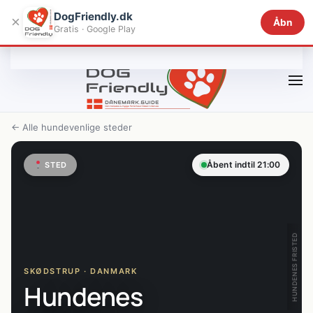
DogFriendly.dk
×
Åbn
Gratis · Google Play
Gå til hovedindhold
← Alle hundevenlige steder
Åbent indtil 21:00
STED
HUNDENES FRISTED
SKØDSTRUP · DANMARK
Hundenes