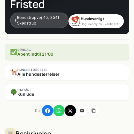
Fristed
Bendstrupvej 45, 8541
Hundevenligt
Skødstrup
DogFriendly.dk · verificeret
SØNDAG
Åbent indtil 21:00
HUNDESTØRRELSE
Alle hundestørrelser
OMRÅDE
Kun ude
Del
Beskrivelse