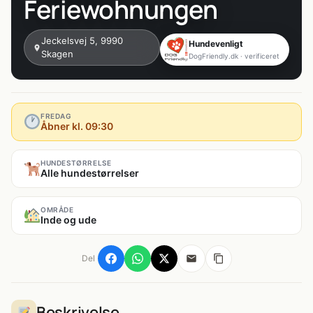
Feriewohnungen
Jeckelsvej 5, 9990
Hundevenligt
Skagen
DogFriendly.dk · verificeret
FREDAG
Åbner kl. 09:30
HUNDESTØRRELSE
Alle hundestørrelser
OMRÅDE
Inde og ude
Del
Beskrivelse