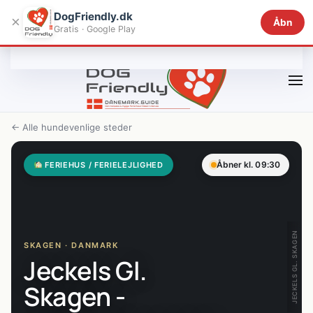
DogFriendly.dk
×
Åbn
Gratis · Google Play
Gå til hovedindhold
← Alle hundevenlige steder
Åbner kl. 09:30
FERIEHUS / FERIELEJLIGHED
JECKELS GL. SKAGEN
SKAGEN · DANMARK
Jeckels Gl.
Skagen -