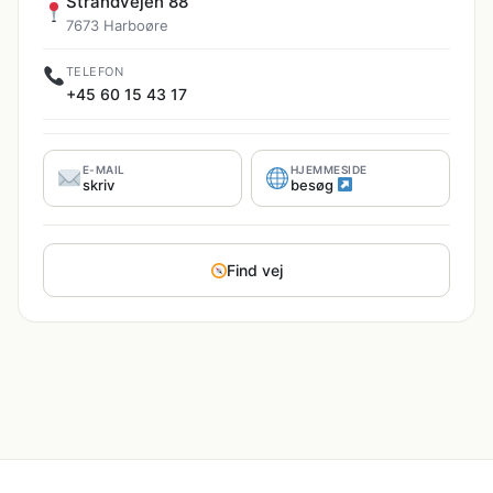
Strandvejen 88
7673 Harboøre
TELEFON
+45 60 15 43 17
E-MAIL
HJEMMESIDE
skriv
besøg
Find vej