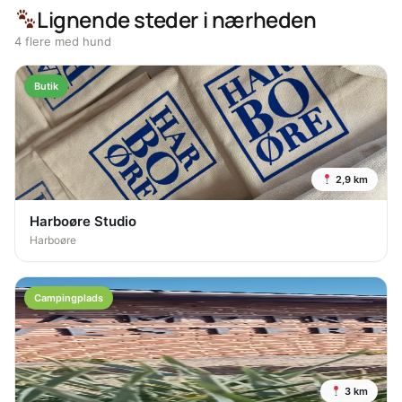
Lignende steder i nærheden
4 flere med hund
Butik
2,9 km
Harboøre Studio
Harboøre
Campingplads
3 km