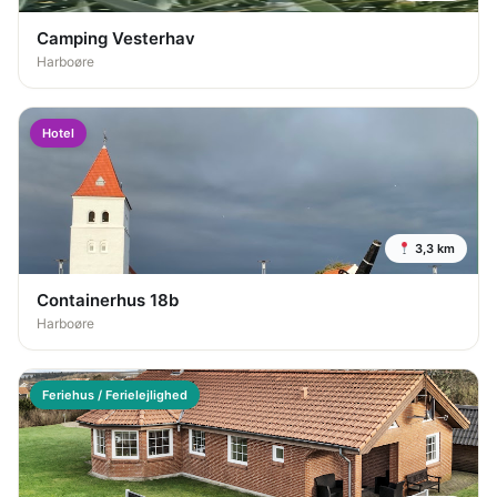
Camping Vesterhav
Harboøre
Hotel
3,3 km
Containerhus 18b
Harboøre
Feriehus / Ferielejlighed