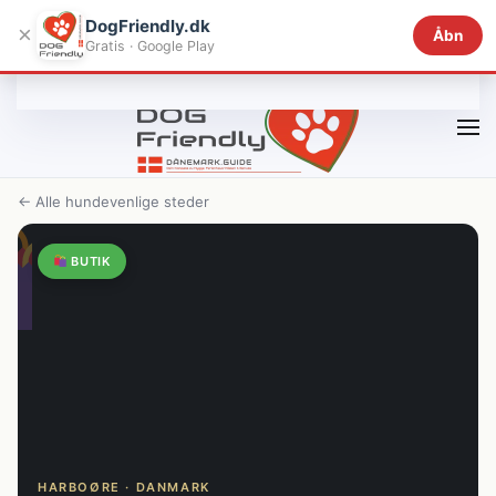
DogFriendly.dk
×
Åbn
Gratis · Google Play
Gå til hovedindhold
← Alle hundevenlige steder
BUTIK
HARBOØRE · DANMARK