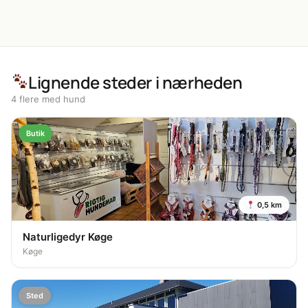
Lignende steder i nærheden
4 flere med hund
Butik
0,5 km
Naturligedyr Køge
Køge
Sted