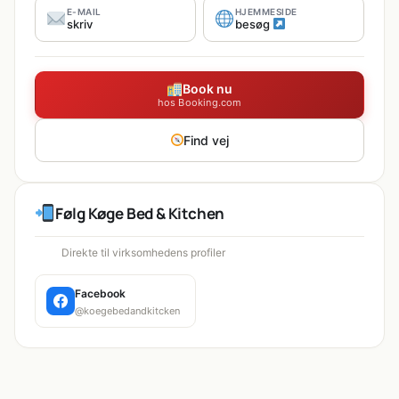
E-MAIL
HJEMMESIDE
skriv
besøg
Book nu
hos Booking.com
Find vej
Følg Køge Bed & Kitchen
Direkte til virksomhedens profiler
Facebook
@koegebedandkitcken