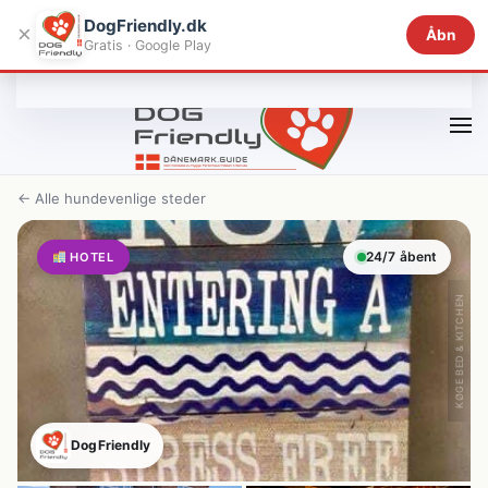
DogFriendly.dk
×
Åbn
Gratis · Google Play
Gå til hovedindhold
← Alle hundevenlige steder
24/7 åbent
HOTEL
KØGE BED & KITCHEN
DogFriendly