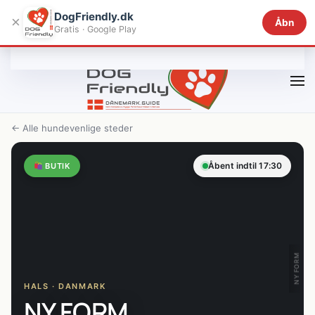
DogFriendly.dk
×
Åbn
Gratis · Google Play
Gå til hovedindhold
← Alle hundevenlige steder
Åbent indtil 17:30
BUTIK
NY FORM
HALS · DANMARK
NY FORM