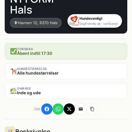
Hals
Hundevenligt
Havnen 12, 9370 Hals
DogFriendly.dk · verificeret
TORSDAG
Åbent indtil 17:30
HUNDESTØRRELSE
Alle hundestørrelser
OMRÅDE
Inde og ude
Del
Beskrivelse