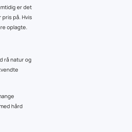
amtidig er det
 pris på. Hvis
re oplagte.
d rå natur og
stvendte
 mange
g med hård