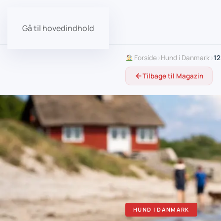
Gå til hovedindhold
Forside
›
Hund i Danmark
›
12
Tilbage til Magazin
HUND I DANMARK