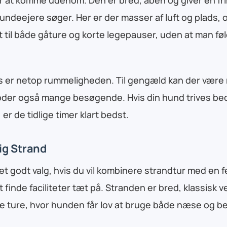
deejere søger. Her er der masser af luft og plads, 
 til både gåture og korte legepauser, uden at man føl
us er netop rummeligheden. Til gengæld kan der være
rioder også mange besøgende. Hvis din hund trives b
 er de tidlige timer klart bedst.
ig Strand
et godt valg, hvis du vil kombinere strandtur med en f
 finde faciliteter tæt på. Stranden er bred, klassisk v
nge ture, hvor hunden får lov at bruge både næse og b