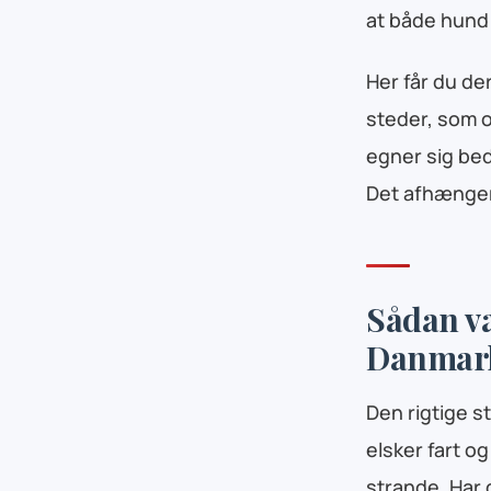
at både hund 
Her får du de
steder, som o
egner sig beds
Det afhænger
Sådan væ
Danmar
Den rigtige 
elsker fart o
strande. Har 