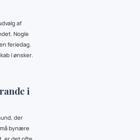
udvalg af
andet. Nogle
 en feriedag.
ab I ønsker.
rande i
hund, der
d små bynære
, er det ofte