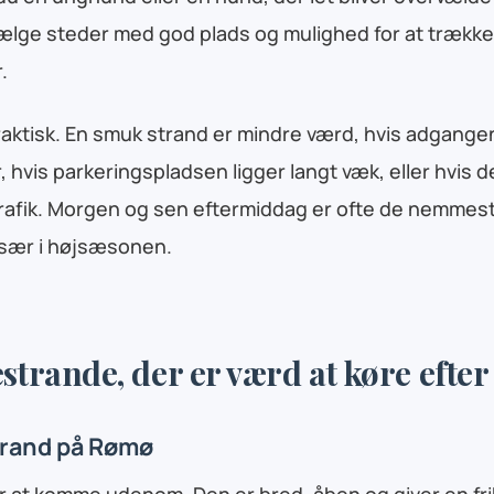
vælge steder med god plads og mulighed for at trække 
.
ktisk. En smuk strand er mindre værd, hvis adgangen
r, hvis parkeringspladsen ligger langt væk, eller hvis 
afik. Morgen og sen eftermiddag er ofte de nemmes
især i højsæsonen.
strande, der er værd at køre efter
Strand på Rømø
r at komme udenom. Den er bred, åben og giver en fri