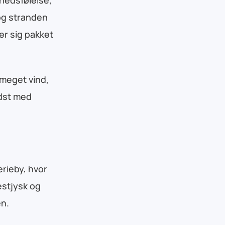
og stranden
er sig pakket
 meget vind,
edst med
erieby, hvor
estjysk og
en.