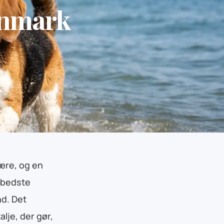
anmark
være, og en
e bedste
d. Det
lje, der gør,