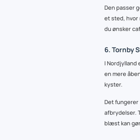
Den passer god
et sted, hvor
du ønsker caf
6. Tornby 
I Nordjylland
en mere åben
kyster.
Det fungerer 
afbrydelser. 
blæst kan gør