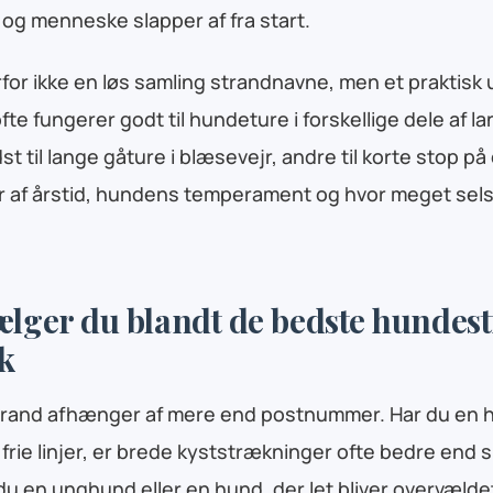
og menneske slapper af fra start.
rfor ikke en løs samling strandnavne, men et praktisk 
fte fungerer godt til hundeture i forskellige dele af l
t til lange gåture i blæsevejr, andre til korte stop på
 af årstid, hundens temperament og hvor meget selsk
lger du blandt de bedste hundest
k
strand afhænger af mere end postnummer. Har du en 
g frie linjer, er brede kyststrækninger ofte bedre en
du en unghund eller en hund, der let bliver overvældet