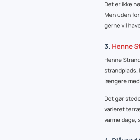
Det er ikke n
Men uden for 
gerne vil hav
3.
Henne S
Henne Strand
strandplads. 
længere med s
Det gør stede
varieret terr
varme dage, s