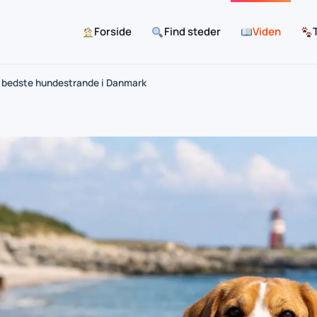
Forside
Find steder
Viden
 bedste hundestrande i Danmark