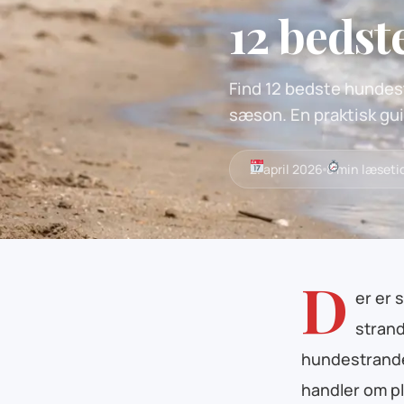
12 beds
Find 12 bedste hundest
sæson. En praktisk gu
2. april 2026
8 min læseti
D
er er 
strand
hundestrande
handler om pl