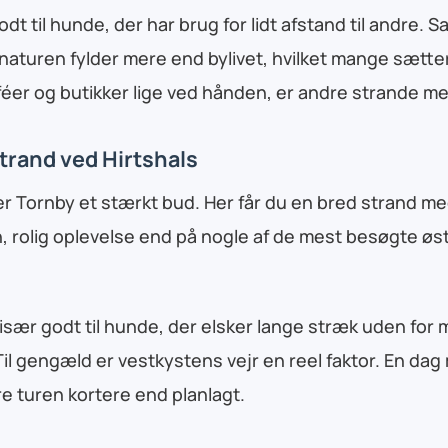
t til hunde, der har brug for lidt afstand til andre. S
 naturen fylder mere end bylivet, hvilket mange sætter
éer og butikker lige ved hånden, er andre strande me
Strand ved Hirtshals
 er Tornby et stærkt bud. Her får du en bred strand me
, rolig oplevelse end på nogle af de mest besøgte ø
især godt til hunde, der elsker lange stræk uden for
Til gengæld er vestkystens vejr en reel faktor. En da
e turen kortere end planlagt.