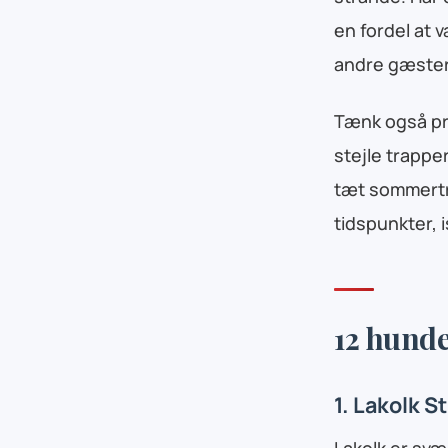
en fordel at 
andre gæster
Tænk også pra
stejle trappe
tæt sommertr
tidspunkter, 
12 hunde
1. Lakolk 
Lakolk er svæ