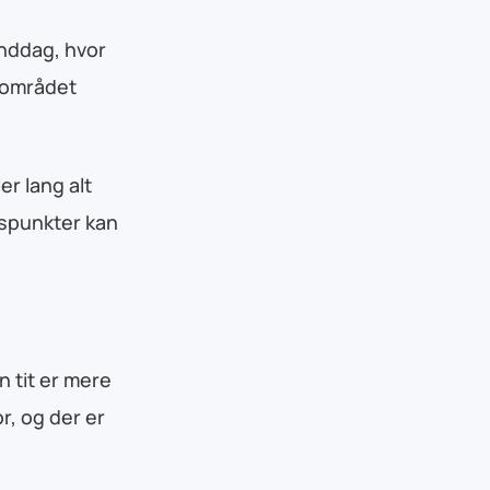
randdag, hvor
 området
er lang alt
spunkter kan
n tit er mere
r, og der er