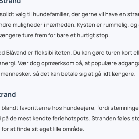
 Strand
solidt valg til hundefamilier, der gerne vil have en st
andre muligheder i nærheden. Kysten er rummelig, og
 længere ture frem for bare et hurtigt stop.
 Blåvand er fleksibiliteten. Du kan gøre turen kort ell
g energi. Vær dog opmærksom på, at populære adgang
ennesker, så det kan betale sig at gå lidt længere.
trand
e blandt favoritterne hos hundeejere, fordi stemninge
 på de mest kendte feriehotspots. Stranden føles sto
or at finde sit eget lille område.