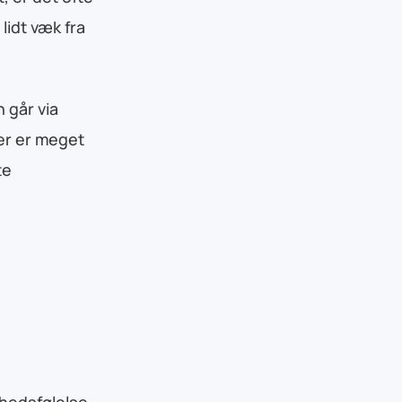
lidt væk fra
 går via
der er meget
te
hedsfølelse,