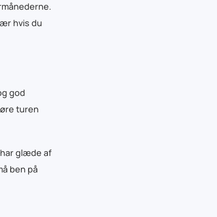
mermånederne.
sær hvis du
og god
gøre turen
 har glæde af
må ben på