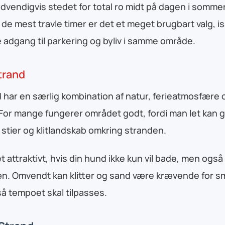
ødvendigvis stedet for total ro midt på dagen i som
de mest travle timer er det et meget brugbart valg, i
e adgang til parkering og byliv i samme område.
trand
 har en særlig kombination af natur, ferieatmosfære 
For mange fungerer området godt, fordi man let kan 
tier og klitlandskab omkring stranden.
t attraktivt, hvis din hund ikke kun vil bade, men også
æn. Omvendt kan klitter og sand være krævende for s
å tempoet skal tilpasses.