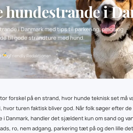
te hundestrande i D
rande i Danmark med tips til parkering, plads og
ide til gode strandture med hund.
d
DogFriendly Redaktionen
stor forskel på en strand, hvor hunde teknisk set må 
, hvor turen faktisk bliver god. Når folk søger efter d
 i Danmark, handler det sjældent kun om sand og van
ads, ro, nem adgang, parkering tæt på og den lille deta