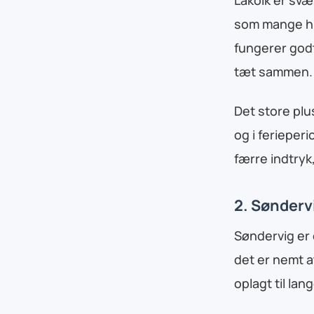
som mange hun
fungerer godt
tæt sammen.
Det store pl
og i feriepe
færre indtryk,
2. Sønderv
Søndervig er 
det er nemt at
oplagt til la