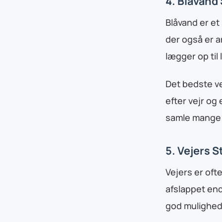
4. Blåvand
Blåvand er et 
der også er 
lægger op til
Det bedste ved
efter vejr o
samle mange m
5. Vejers S
Vejers er oft
afslappet end
god mulighed f