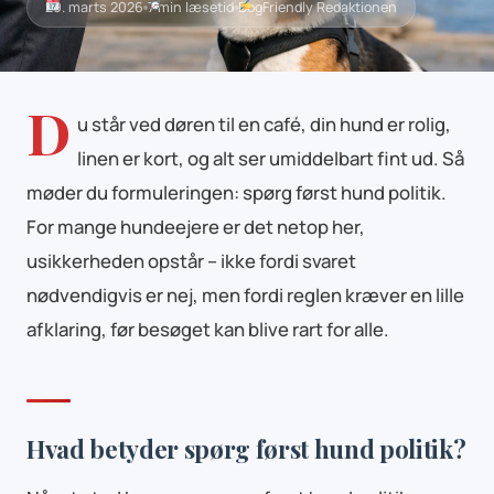
29. marts 2026
7 min læsetid
DogFriendly Redaktionen
D
u står ved døren til en café, din hund er rolig,
linen er kort, og alt ser umiddelbart fint ud. Så
møder du formuleringen: spørg først hund politik.
For mange hundeejere er det netop her,
usikkerheden opstår – ikke fordi svaret
nødvendigvis er nej, men fordi reglen kræver en lille
afklaring, før besøget kan blive rart for alle.
Hvad betyder spørg først hund politik?