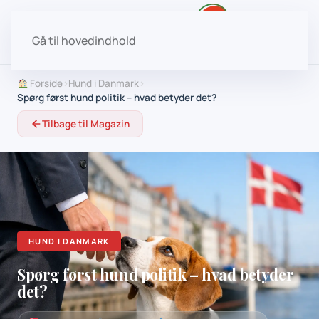
Gå til hovedindhold
Forside
›
Hund i Danmark
›
Spørg først hund politik – hvad betyder det?
Tilbage til Magazin
HUND I DANMARK
Spørg først hund politik – hvad betyder
det?