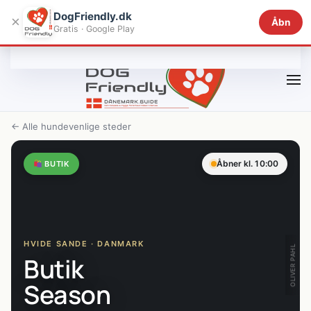
DogFriendly.dk
×
Åbn
Gratis · Google Play
Gå til hovedindhold
← Alle hundevenlige steder
Åbner kl. 10:00
BUTIK
HVIDE SANDE · DANMARK
OLIVER PAHL
Butik
Season