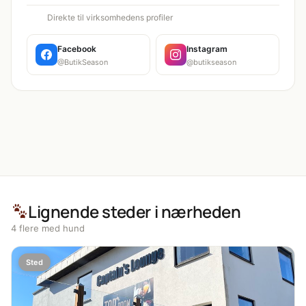
Direkte til virksomhedens profiler
Facebook
Instagram
@ButikSeason
@butikseason
Lignende steder i nærheden
4 flere med hund
Sted