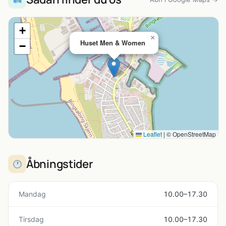
+
×
Huset Men & Women
−
Leaflet
|
© OpenStreetMap
Åbningstider
Mandag
10.00–17.30
Tirsdag
10.00–17.30