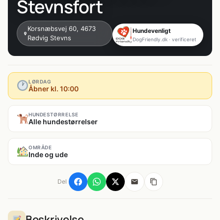
Stevnsfort
Korsnæbsvej 60, 4673
Hundevenligt
Rødvig Stevns
DogFriendly.dk · verificeret
LØRDAG
Åbner kl. 10:00
HUNDESTØRRELSE
Alle hundestørrelser
OMRÅDE
Inde og ude
Del
Beskrivelse