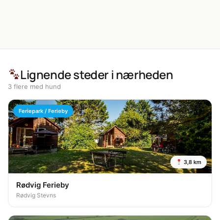
Lignende steder i nærheden
3 flere med hund
Feriepark / Ferieby
3,8 km
Rødvig Ferieby
Rødvig Stevns