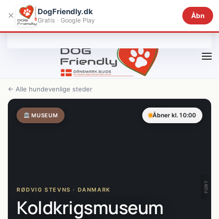
DogFriendly.dk
×
Åbn
Gratis · Google Play
Gå til hovedindhold
← Alle hundevenlige steder
Åbner kl. 10:00
MUSEUM
FORT
RØDVIG STEVNS · DANMARK
Koldkrigsmuseum